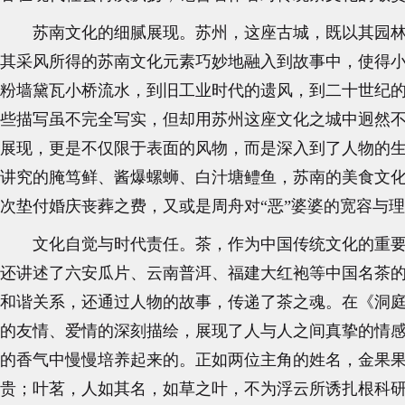
苏南文化的细腻展现。苏州，这座古城，既以其园
其采风所得的苏南文化元素巧妙地融入到故事中，使得小
粉墙黛瓦小桥流水，到旧工业时代的遗风，到二十世纪的
些描写虽不完全写实，但却用苏州这座文化之城中迥然不
展现，更是不仅限于表面的风物，而是深入到了人物的生
讲究的腌笃鲜、酱爆螺蛳、白汁塘鳢鱼，苏南的美食文
次垫付婚庆丧葬之费，又或是周舟对“恶”婆婆的宽容与
文化自觉与时代责任。茶，作为中国传统文化的重
还讲述了六安瓜片、云南普洱、福建大红袍等中国名茶
和谐关系，还通过人物的故事，传递了茶之魂。在《洞
的友情、爱情的深刻描绘，展现了人与人之间真挚的情
的香气中慢慢培养起来的。正如两位主角的姓名，金果果
贵；叶茗，人如其名，如草之叶，不为浮云所诱扎根科