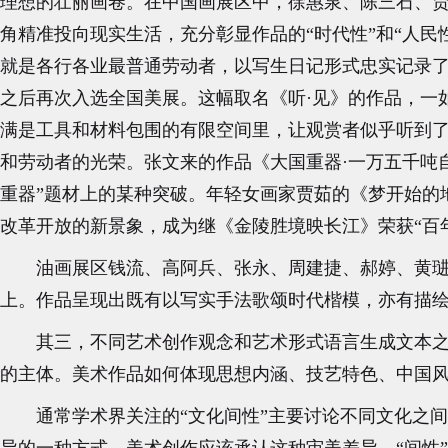
理想的壮丽画卷。在中国画展区中，徐惠泉、陈三石、
角精准投向现实生活，充分彰显作品的“时代性”和“人
就是各行各业最普通劳动者，以写生日记形式忠实记录了
之后再次入选全国美展。这幅取名《听·见》的作品，一
满是工具和材料包围的有限空间里，让观赏者似乎听到
和劳动者的光荣。张文来的作品《大国重器·一万五千吨
重器”题材上的某种突破。年轻女画家贾茹的《梦开始的
改革开放的新景象，成为继《金陵胜境映长江》荣获“百年
油画展区钱流、高阿兵、张永、周建捷、郝婷、黄
上。作品呈现出既有以写实手法歌颂时代楷模，亦有描
其三，不同艺术创作观念和艺术形式语言生成文本之
的主体。美术作品如何体现思想内涵、技艺特色、中国风
通常学术界关注的“‌文化间性”主要讨论不同文化