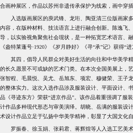
合画种展区，作品以苏州非遗传承保护为线索，画中穿
入选版画展区的庾武锋、龙珩、陶亚清三位版画家
内容，在版种材料、技法语言上进行融合创新。陈逸飞
导，以实验视角聚焦社会现状，是一种拓宽艺术语言、
《盎特莱蓬号·1920》《岁月静好》《寻“承”记》获得
其四，倡导人民群众对美好生活的向往和中华美学
的长久愿景不可或缺的艺术门类。在本次全国美展上，
张智程、毛晨悦、吴尤、岳旭东、项宏、穆健荣、王子
的整体实力。这次入选作品涉及服装设计、平面设计、
品《寻迹东方》荣获“进京作品”。该作品着重强调了服
计作品多种现代形态与审美演绎。胡晓、岳满的服装设
术设计作品立足于弘扬中华美学精神，彰显了大国文化
罗振春、徐玉娟、张莉君、蒋辉煌等人入选工艺美