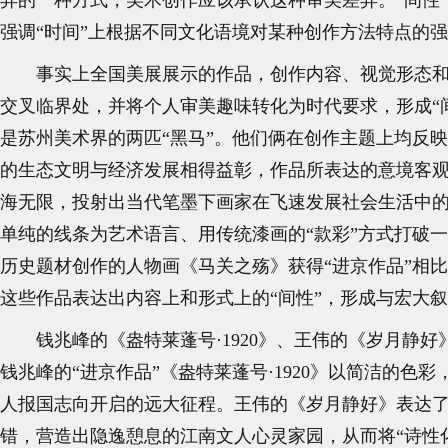
异的一种方式，美术创作应该承认这种审美差异。“间性”
强调“时间”上根据不同文化语境对某种创作方法特点的
事实上全国美展展示的作品，创作内容、视觉形态
交叉临界处，并将个人审美趣味转化为时代要求，形成“
是苏州美术界的两匹“黑马”。他们俩在创作主题上均反
的生态文明与经济发展相得益彰，作品所表达的意境客观
海无限，投射出当代笔墨下画家在飞速发展社会生活中
单纯的线条为艺术语言、用传统漆画的“款彩”方式打破
历史题材创作的人物画《马关之殇》获得“进京作品”相
这些作品表达出内容上和形式上的“间性”，形成与宏大
钱兆峰的《盎特莱蓬号·1920》、王伟的《岁月静
钱兆峰的“进京作品”《盎特莱蓬号·1920》以简洁的
人报国志向开启的远大征程。王伟的《岁月静好》表达
错，营造出隐逸憩息的江南文人心灵家园，从而将“诗性化