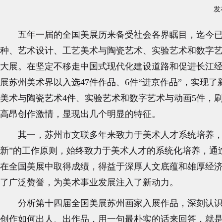
发
五年一届的全国美展历来备受社会各界瞩目，迄今
种、艺术设计、工艺美术与陶瓷艺术、实验艺术和数字
大展。在坚定不移走中国式现代化建设道路和促进长江
展苏州美术界以入选47件作品、6件“进京作品”，实现了
美术与陶瓷艺术4件、实验艺术和数字艺术与动画5件，
高昂创作激情，显现出几个明显的特征。
其一，苏州市文联多年来致力于美术人才系统培养，
新”的工作原则，始终致力于美术人才的系统化培养，通
在全国美展中取得成绩，得益于深厚人文底蕴和雄厚经
了广泛赞誉，为美术事业发展注入了新动力。
分析第十四届全国美展苏州画家入展作品，深刻认
创作如何出人、出作品，用一句最朴实的话来回答，就是