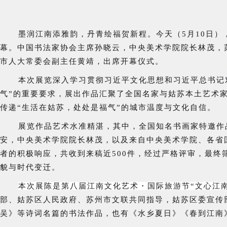
墨润江南添雅韵，丹青绘福贺新程。今天（5月10日）
幕。
中国书法家协会主席孙晓云，中央美术学院院长林茂，
市人大常委会副主任黄靖，
出席开幕仪式。
本次展览
深入学习贯彻
习近平文化思想和习近平总书记
气”的重要要求，展出作品汇聚了全国名家与姑苏本土艺术
传递“生活在姑苏，处处是福气”的城市温度与文化自信。
展览作品艺术水准精湛，其中，全国知名书画家特邀作品
安，
中央美术学院院长林茂，
以及来自中央美术学院、各省
者的积极响应，共收到来稿近500件，经过严格评审，最终
貌与时代变迁。
本次展陈是第八届江南文化艺术・国际旅游节“文心江
部、姑苏区人民政府、苏州市文联共同指导，姑苏区委宣传
吴》等诗词名篇的书法作品，也有《水乡夏日》《春到江南